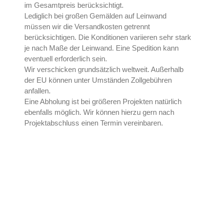
im Gesamtpreis berücksichtigt.
Stammbaum Tuschezeichnung
Lediglich bei großen Gemälden auf Leinwand
Stammtafeln
müssen wir die Versandkosten getrennt
berücksichtigen. Die Konditionen variieren sehr stark
Wappengalerie
je nach Maße der Leinwand. Eine Spedition kann
Modernisierung & Verzierung
eventuell erforderlich sein.
Familienwappen erstellen lassen
Wir verschicken grundsätzlich weltweit. Außerhalb
Wappengemälde Entstehung
der EU können unter Umständen Zollgebühren
anfallen.
Wappenmalerei
Eine Abholung ist bei größeren Projekten natürlich
Farbige Wappengemälde
ebenfalls möglich. Wir können hierzu gern nach
Konturenzeichnungen & Digitalisate
Projektabschluss einen Termin vereinbaren.
Wappenzeichnungen
Ahnenforschung
Ahnenforscher beauftragen
Eigenen Stammbaum herausfinden
Kooperationen
Ahnentafel erstellen
Stammbaum erstellen